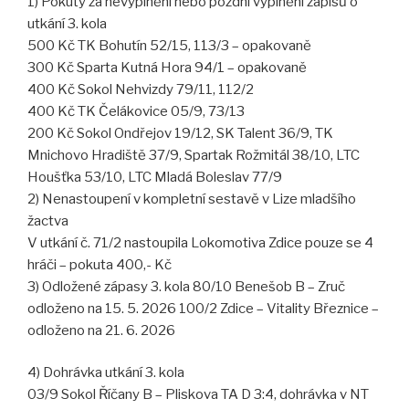
1) Pokuty za nevyplnění nebo pozdní vyplnění zápisů o
utkání 3. kola
500 Kč TK Bohutín 52/15, 113/3 – opakovaně
300 Kč Sparta Kutná Hora 94/1 – opakovaně
400 Kč Sokol Nehvizdy 79/11, 112/2
400 Kč TK Čelákovice 05/9, 73/13
200 Kč Sokol Ondřejov 19/12, SK Talent 36/9, TK
Mnichovo Hradiště 37/9, Spartak Rožmitál 38/10, LTC
Houšťka 53/10, LTC Mladá Boleslav 77/9
2) Nenastoupení v kompletní sestavě v Lize mladšího
žactva
V utkání č. 71/2 nastoupila Lokomotiva Zdice pouze se 4
hráči – pokuta 400,- Kč
3) Odložené zápasy 3. kola 80/10 Benešob B – Zruč
odloženo na 15. 5. 2026 100/2 Zdice – Vitality Březnice –
odloženo na 21. 6. 2026
4) Dohrávka utkání 3. kola
03/9 Sokol Říčany B – Pliskova TA D 3:4, dohrávka v NT