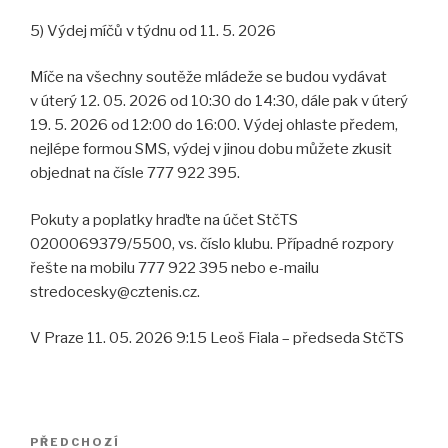
5) Výdej míčů v týdnu od 11. 5. 2026
Míče na všechny soutěže mládeže se budou vydávat
v úterý 12. 05. 2026 od 10:30 do 14:30, dále pak v úterý
19. 5. 2026 od 12:00 do 16:00. Výdej ohlaste předem,
nejlépe formou SMS, výdej v jinou dobu můžete zkusit
objednat na čísle 777 922 395.
Pokuty a poplatky hraďte na účet StčTS
0200069379/5500, vs. číslo klubu. Případné rozpory
řešte na mobilu 777 922 395 nebo e-mailu
stredocesky@cztenis.cz.
V Praze 11. 05. 2026 9:15 Leoš Fiala – předseda StčTS
Navigace
PŘEDCHOZÍ
Předchozí