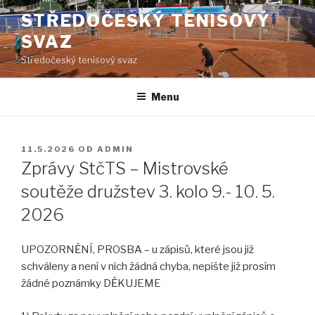
Přejít
STŘEDOČESKÝ TENISOVÝ
k
SVAZ
obsahu
webu
Středočeský tenisový svaz
Menu
PUBLIKOVÁNO
11.5.2026
OD
ADMIN
Zprávy StčTS – Mistrovské
soutěže družstev 3. kolo 9.- 10. 5.
2026
UPOZORNĚNÍ, PROSBA – u zápisů, které jsou již
schváleny a není v nich žádná chyba, nepište již prosím
žádné poznámky DĚKUJEME