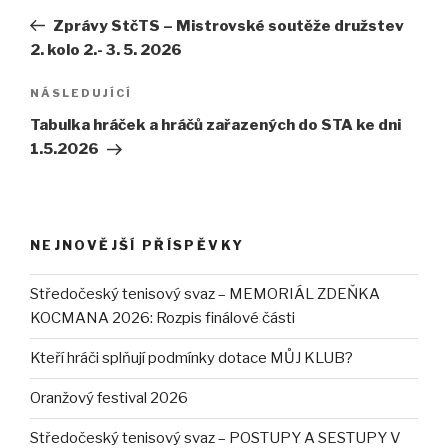
pro
příspěvek
Zprávy StčTS – Mistrovské soutěže družstev
příspěvek
2. kolo 2.- 3. 5. 2026
NÁSLEDUJÍCÍ
Následující
příspěvek
Tabulka hráček a hráčů zařazených do STA ke dni
1.5.2026
NEJNOVĚJŠÍ PŘÍSPĚVKY
Středočeský tenisový svaz – MEMORIÁL ZDEŇKA
KOCMANA 2026: Rozpis finálové části
Kteří hráči splňují podmínky dotace MŮJ KLUB?
Oranžový festival 2026
Středočeský tenisový svaz – POSTUPY A SESTUPY V