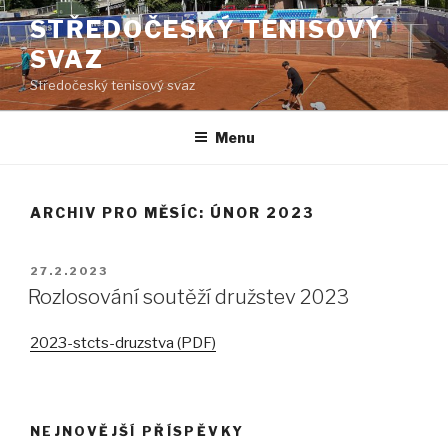
Přejít
STŘEDOČESKÝ TENISOVÝ
k
SVAZ
obsahu
webu
Středočeský tenisový svaz
Menu
ARCHIV PRO MĚSÍC: ÚNOR 2023
PUBLIKOVÁNO
27.2.2023
Rozlosování soutěží družstev 2023
2023-stcts-druzstva (PDF)
NEJNOVĚJŠÍ PŘÍSPĚVKY