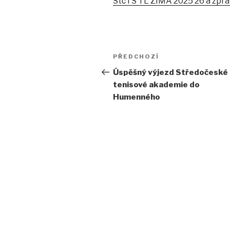
StčTS TL ZIMA 2025 26 a zprá
Navigace
PŘEDCHOZÍ
Předchozí
pro
příspěvek
Úspěšný výjezd Středočeské
tenisové akademie do
příspěvek
Humenného