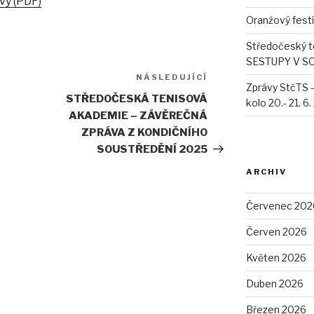
vy (PDF)
Oranžový fest
Středočeský t
SESTUPY V S
NÁSLEDUJÍCÍ
Následující
Zprávy StčTS 
příspěvek
STŘEDOČESKÁ TENISOVÁ
kolo 20.- 21. 6
AKADEMIE – ZÁVĚREČNÁ
ZPRÁVA Z KONDIČNÍHO
SOUSTŘEDĚNÍ 2025
ARCHIV
Červenec 202
Červen 2026
Květen 2026
Duben 2026
Březen 2026