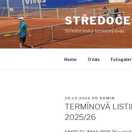
Přejít
k
STŘEDOČE
obsahu
webu
Středočeský tenisový svaz
Home
O nás
Fotogaler
PUBLIKOVÁNO
10.10.2025
OD
ADMIN
TERMÍNOVÁ LISTI
2025/26