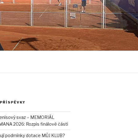
 PŘÍSPĚVKY
tenisový svaz – MEMORIÁL
NA 2026: Rozpis finálové části
lňují podmínky dotace MŮJ KLUB?