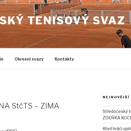
SKÝ TENISOVÝ SVAZ
ie
Okresní svazy
Kontakty
NEJNOVĚJŠÍ
NA StčTS – ZIMA
Středočeský 
ZDEŇKA KOCMA
Kteří hráči sp