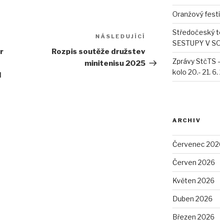
Oranžový fest
Středočeský t
NÁSLEDUJÍCÍ
Následující
SESTUPY V S
příspěvek
r
Rozpis soutěže družstev
Zprávy StčTS 
minitenisu 2025
kolo 20.- 21. 6
M
ARCHIV
Červenec 202
Červen 2026
Květen 2026
Duben 2026
Březen 2026