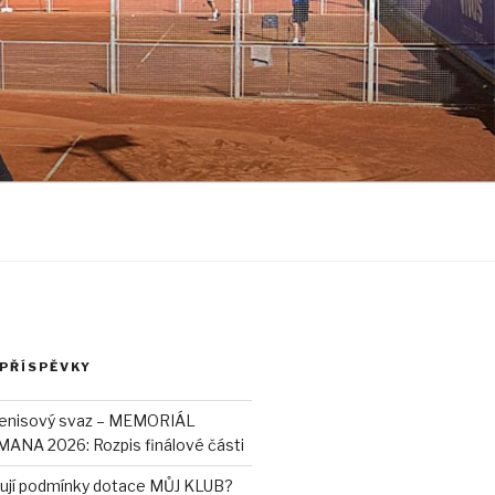
 PŘÍSPĚVKY
tenisový svaz – MEMORIÁL
NA 2026: Rozpis finálové části
lňují podmínky dotace MŮJ KLUB?