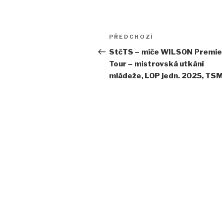
Navigace
PŘEDCHOZÍ
Předchozí
pro
příspěvek
StčTS – míče WILSON Premie
Tour – mistrovská utkání
příspěvek
mládeže, LOP jedn. 2025, TS