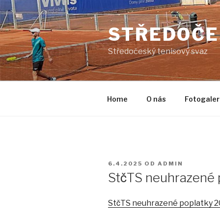
Přejít
k
STŘEDOČE
obsahu
webu
Středočeský tenisový svaz
Home
O nás
Fotogaler
PUBLIKOVÁNO
6.4.2025
OD
ADMIN
StčTS neuhrazené 
StčTS neuhrazené poplatky 20