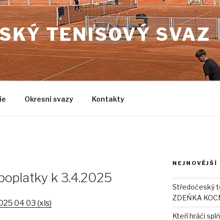
SKÝ TENISOVÝ SVAZ
ie
Okresní svazy
Kontakty
NEJNOVĚJŠÍ
poplatky k 3.4.2025
Středočeský 
ZDEŇKA KOCMA
25 04 03 (xls)
Kteří hráči sp