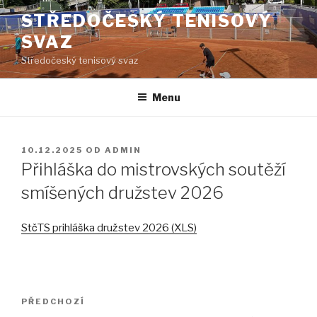
Přejít
STŘEDOČESKÝ TENISOVÝ
k
SVAZ
obsahu
webu
Středočeský tenisový svaz
Menu
PUBLIKOVÁNO
10.12.2025
OD
ADMIN
Přihláška do mistrovských soutěží
smíšených družstev 2026
StčTS prihláška družstev 2026 (XLS)
Navigace
PŘEDCHOZÍ
Předchozí
pro