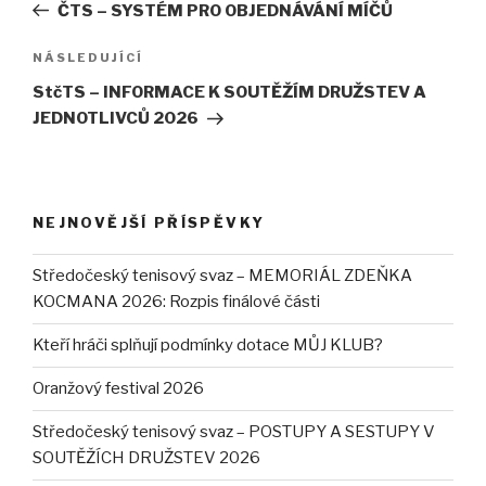
příspěvek
ČTS – SYSTÉM PRO OBJEDNÁVÁNÍ MÍČŮ
příspěvek
NÁSLEDUJÍCÍ
Následující
příspěvek
StčTS – INFORMACE K SOUTĚŽÍM DRUŽSTEV A
JEDNOTLIVCŮ 2026
NEJNOVĚJŠÍ PŘÍSPĚVKY
Středočeský tenisový svaz – MEMORIÁL ZDEŇKA
KOCMANA 2026: Rozpis finálové části
Kteří hráči splňují podmínky dotace MŮJ KLUB?
Oranžový festival 2026
Středočeský tenisový svaz – POSTUPY A SESTUPY V
SOUTĚŽÍCH DRUŽSTEV 2026