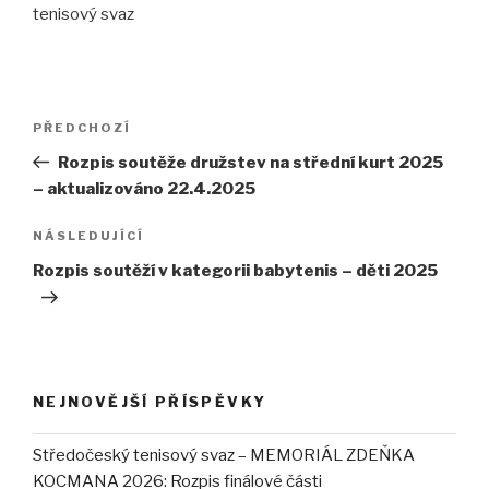
tenisový svaz
Navigace
PŘEDCHOZÍ
Předchozí
pro
příspěvek
Rozpis soutěže družstev na střední kurt 2025
příspěvek
– aktualizováno 22.4.2025
NÁSLEDUJÍCÍ
Následující
příspěvek
Rozpis soutěží v kategorii babytenis – děti 2025
NEJNOVĚJŠÍ PŘÍSPĚVKY
Středočeský tenisový svaz – MEMORIÁL ZDEŇKA
KOCMANA 2026: Rozpis finálové části