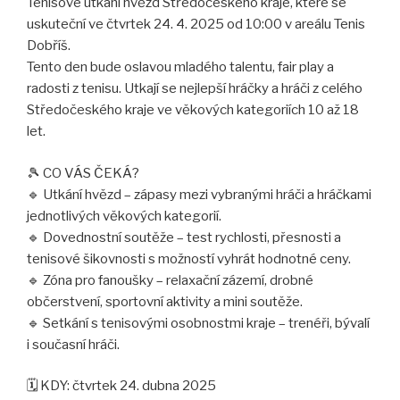
Tenisové utkání hvězd Středočeského kraje, které se
uskuteční ve čtvrtek 24. 4. 2025 od 10:00 v areálu Tenis
Dobříš.
Tento den bude oslavou mladého talentu, fair play a
radosti z tenisu. Utkají se nejlepší hráčky a hráči z celého
Středočeského kraje ve věkových kategoriích 10 až 18
let.
🎾 CO VÁS ČEKÁ?
🔹 Utkání hvězd – zápasy mezi vybranými hráči a hráčkami
jednotlivých věkových kategorií.
🔹 Dovednostní soutěže – test rychlosti, přesnosti a
tenisové šikovnosti s možností vyhrát hodnotné ceny.
🔹 Zóna pro fanoušky – relaxační zázemí, drobné
občerstvení, sportovní aktivity a mini soutěže.
🔹 Setkání s tenisovými osobnostmi kraje – trenéři, bývalí
i současní hráči.
🗓️ KDY: čtvrtek 24. dubna 2025