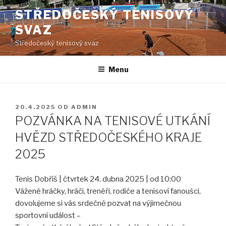
Přejít
STŘEDOČESKÝ TENISOVÝ
k
SVAZ
obsahu
webu
Středočeský tenisový svaz
Menu
PUBLIKOVÁNO
20.4.2025
OD
ADMIN
POZVÁNKA NA TENISOVÉ UTKÁNÍ
HVĚZD STŘEDOČESKÉHO KRAJE
2025
Tenis Dobříš | čtvrtek 24. dubna 2025 | od 10:00
Vážené hráčky, hráči, trenéři, rodiče a tenisoví fanoušci,
dovolujeme si vás srdečně pozvat na výjimečnou
sportovní událost –